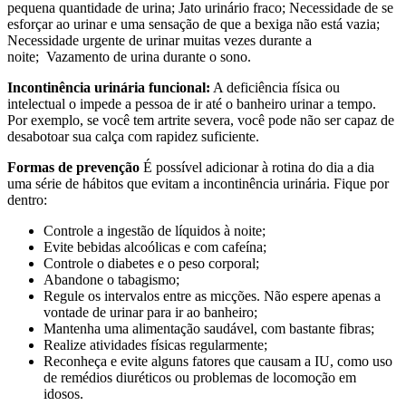
pequena quantidade de urina; Jato urinário fraco; Necessidade de se
esforçar ao urinar e uma sensação de que a bexiga não está vazia;
Necessidade urgente de urinar muitas vezes durante a
noite; Vazamento de urina durante o sono.
Incontinência urinária funcional:
A deficiência física ou
intelectual o impede a pessoa de ir até o banheiro urinar a tempo.
Por exemplo, se você tem artrite severa, você pode não ser capaz de
desabotoar sua calça com rapidez suficiente.
Formas de prevenção
É possível adicionar à rotina do dia a dia
uma série de hábitos que evitam a incontinência urinária. Fique por
dentro:
Controle a ingestão de líquidos à noite;
Evite bebidas alcoólicas e com cafeína;
Controle o diabetes e o peso corporal;
Abandone o tabagismo;
Regule os intervalos entre as micções. Não espere apenas a
vontade de urinar para ir ao banheiro;
Mantenha uma alimentação saudável, com bastante fibras;
Realize atividades físicas regularmente;
Reconheça e evite alguns fatores que causam a IU, como uso
de remédios diuréticos ou problemas de locomoção em
idosos.