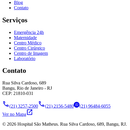
Blog
Contato
Serviços
Emergência 24h
Maternidade
Centro Médico
Centro Cirúrgico
Centro de Imagem
Laboratório
Contato
Rua Silva Cardoso, 689
Bangu, Rio de Janeiro - RJ
CEP: 21810-031
call
call
(21) 3257-2500
(21) 2156-5480
(21) 96484-6055
open_in_new
Ver no Mapa
©
2026
Hospital São Matheus. Rua Silva Cardoso, 689, Bangu, RJ.