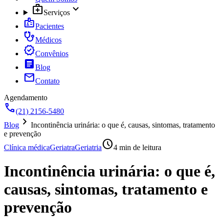
medical_services
expand_more
Serviços
badge
Pacientes
stethoscope
Médicos
verified
Convênios
article
Blog
mail
Contato
Agendamento
call
(21) 2156-5480
chevron_right
Blog
Incontinência urinária: o que é, causas, sintomas, tratamento
e prevenção
schedule
Clínica médica
Geriatra
Geriatria
4
min de leitura
Incontinência urinária: o que é,
causas, sintomas, tratamento e
prevenção