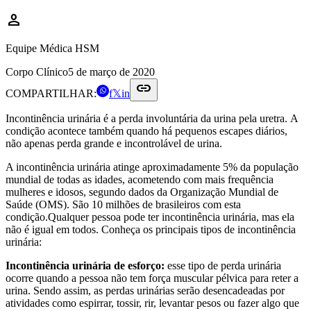
person
Equipe Médica HSM
Corpo Clínico
5 de março de 2020
link
COMPARTILHAR:
f
𝕏
in
Incontinência urinária é a perda involuntária da urina pela uretra. A
condição acontece também quando há pequenos escapes diários,
não apenas perda grande e incontrolável de urina.
A incontinência urinária atinge aproximadamente 5% da população
mundial de todas as idades, acometendo com mais frequência
mulheres e idosos, segundo dados da Organização Mundial de
Saúde (OMS). São 10 milhões de brasileiros com esta
condição.Qualquer pessoa pode ter incontinência urinária, mas ela
não é igual em todos. Conheça os principais tipos de incontinência
urinária:
Incontinência urinária de esforço:
esse tipo de perda urinária
ocorre quando a pessoa não tem força muscular pélvica para reter a
urina. Sendo assim, as perdas urinárias serão desencadeadas por
atividades como espirrar, tossir, rir, levantar pesos ou fazer algo que