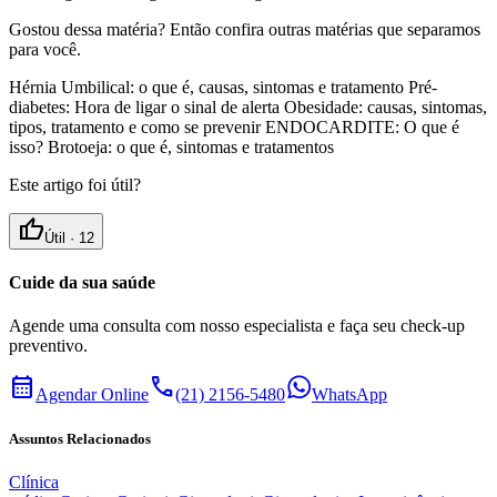
Gostou dessa matéria? Então confira outras matérias que separamos
para você.
Hérnia Umbilical: o que é, causas, sintomas e tratamento Pré-
diabetes: Hora de ligar o sinal de alerta Obesidade: causas, sintomas,
tipos, tratamento e como se prevenir ENDOCARDITE: O que é
isso? Brotoeja: o que é, sintomas e tratamentos
Este artigo foi útil?
thumb_up
Útil ·
12
Cuide da sua saúde
Agende uma consulta com nosso especialista e faça seu check-up
preventivo.
calendar_month
call
Agendar Online
(21) 2156-5480
WhatsApp
Assuntos Relacionados
Clínica