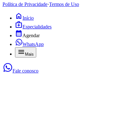
Política de Privacidade
·
Termos de Uso
home
Início
medical_services
Especialidades
calendar_month
Agendar
WhatsApp
menu
Mais
Fale conosco