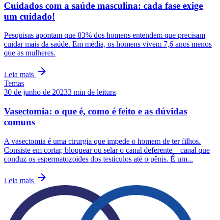
Cuidados com a saúde masculina: cada fase exige
um cuidado!
Pesquisas apontam que 83% dos homens entendem que precisam
cuidar mais da saúde. Em média, os homens vivem 7,6 anos menos
que as mulheres.
arrow_forward
Leia mais
Temas
30 de junho de 2023
3
min de leitura
Vasectomia: o que é, como é feito e as dúvidas
comuns
A vasectomia é uma cirurgia que impede o homem de ter filhos.
Consiste em cortar, bloquear ou selar o canal deferente – canal que
conduz os espermatozoides dos testículos até o pênis. É um...
arrow_forward
Leia mais