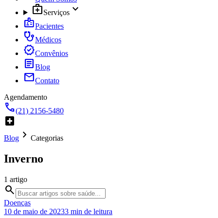
medical_services
expand_more
Serviços
badge
Pacientes
stethoscope
Médicos
verified
Convênios
article
Blog
mail
Contato
Agendamento
call
(21) 2156-5480
local_hospital
chevron_right
Blog
Categorias
Inverno
1
artigo
search
Doenças
10 de maio de 2023
3
min de leitura