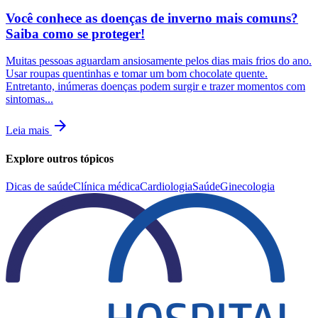
Você conhece as doenças de inverno mais comuns?
Saiba como se proteger!
Muitas pessoas aguardam ansiosamente pelos dias mais frios do ano.
Usar roupas quentinhas e tomar um bom chocolate quente.
Entretanto, inúmeras doenças podem surgir e trazer momentos com
sintomas...
arrow_forward
Leia mais
Explore outros tópicos
Dicas de saúde
Clínica médica
Cardiologia
Saúde
Ginecologia