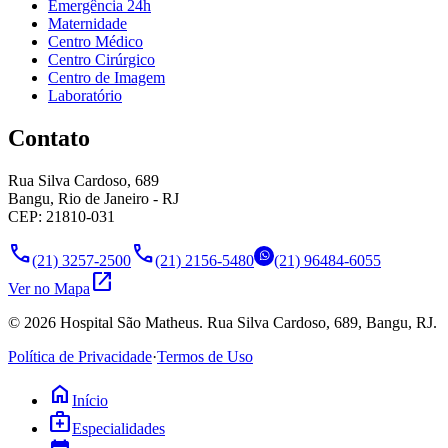
Emergência 24h
Maternidade
Centro Médico
Centro Cirúrgico
Centro de Imagem
Laboratório
Contato
Rua Silva Cardoso, 689
Bangu, Rio de Janeiro - RJ
CEP: 21810-031
call
call
(21) 3257-2500
(21) 2156-5480
(21) 96484-6055
open_in_new
Ver no Mapa
©
2026
Hospital São Matheus. Rua Silva Cardoso, 689, Bangu, RJ.
Política de Privacidade
·
Termos de Uso
home
Início
medical_services
Especialidades