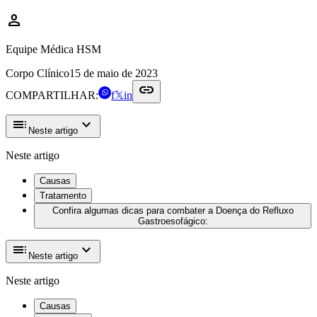
person
Equipe Médica HSM
Corpo Clínico
15 de maio de 2023
link
COMPARTILHAR:
f
𝕏
in
toc
expand_more
Neste artigo
Neste artigo
Causas
Tratamento
Confira algumas dicas para combater a Doença do Refluxo
Gastroesofágico:
toc
expand_more
Neste artigo
Neste artigo
Causas