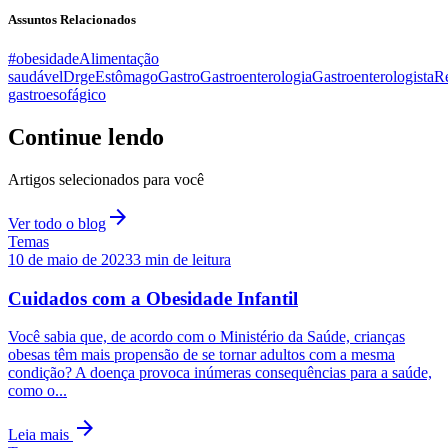
Assuntos Relacionados
#obesidade
Alimentação
saudável
Drge
Estômago
Gastro
Gastroenterologia
Gastroenterologista
R
gastroesofágico
Continue lendo
Artigos selecionados para você
arrow_forward
Ver todo o blog
Temas
10 de maio de 2023
3
min de leitura
Cuidados com a Obesidade Infantil
Você sabia que, de acordo com o Ministério da Saúde, crianças
obesas têm mais propensão de se tornar adultos com a mesma
condição? A doença provoca inúmeras consequências para a saúde,
como o...
arrow_forward
Leia mais