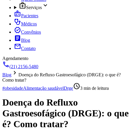
medical_services
expand_more
Serviços
badge
Pacientes
stethoscope
Médicos
verified
Convênios
article
Blog
mail
Contato
Agendamento
call
(21) 2156-5480
chevron_right
Blog
Doença do Refluxo Gastroesofágico (DRGE): o que é?
Como tratar?
schedule
#obesidade
Alimentação saudável
Drge
3
min de leitura
Doença do Refluxo
Gastroesofágico (DRGE): o que
é? Como tratar?