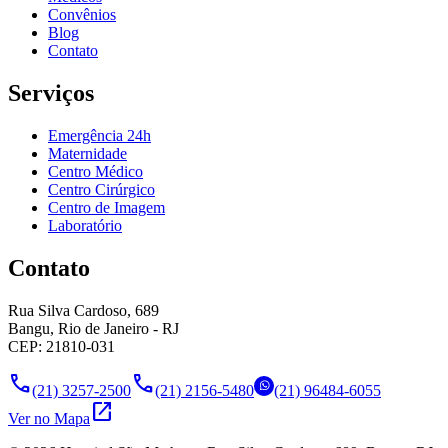
Convênios
Blog
Contato
Serviços
Emergência 24h
Maternidade
Centro Médico
Centro Cirúrgico
Centro de Imagem
Laboratório
Contato
Rua Silva Cardoso, 689
Bangu, Rio de Janeiro - RJ
CEP: 21810-031
call
call
(21) 3257-2500
(21) 2156-5480
(21) 96484-6055
open_in_new
Ver no Mapa