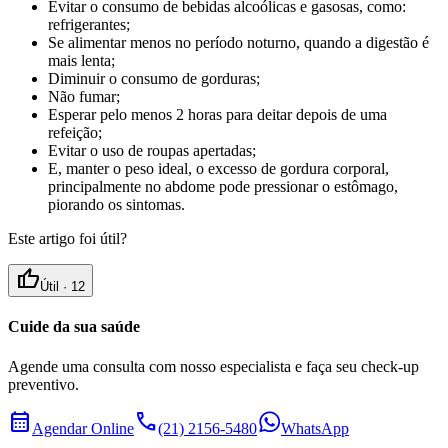
Evitar o consumo de bebidas alcoólicas e gasosas, como:
refrigerantes;
Se alimentar menos no período noturno, quando a digestão é
mais lenta;
Diminuir o consumo de gorduras;
Não fumar;
Esperar pelo menos 2 horas para deitar depois de uma
refeição;
Evitar o uso de roupas apertadas;
E, manter o peso ideal, o excesso de gordura corporal,
principalmente no abdome pode pressionar o estômago,
piorando os sintomas.
Este artigo foi útil?
thumb_up
Útil ·
12
Cuide da sua saúde
Agende uma consulta com nosso especialista e faça seu check-up
preventivo.
calendar_month
call
Agendar Online
(21) 2156-5480
WhatsApp