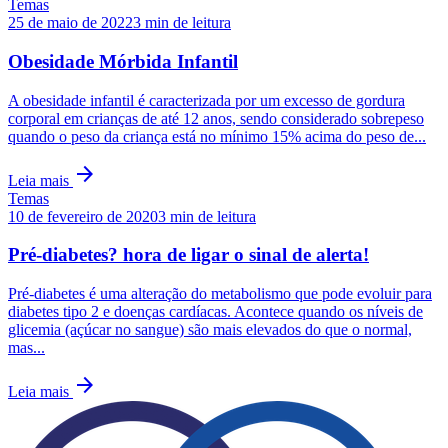
Temas
25 de maio de 2022
3
min de leitura
Obesidade Mórbida Infantil
A obesidade infantil é caracterizada por um excesso de gordura
corporal em crianças de até 12 anos, sendo considerado sobrepeso
quando o peso da criança está no mínimo 15% acima do peso de...
arrow_forward
Leia mais
Temas
10 de fevereiro de 2020
3
min de leitura
Pré-diabetes? hora de ligar o sinal de alerta!
Pré-diabetes é uma alteração do metabolismo que pode evoluir para
diabetes tipo 2 e doenças cardíacas. Acontece quando os níveis de
glicemia (açúcar no sangue) são mais elevados do que o normal,
mas...
arrow_forward
Leia mais