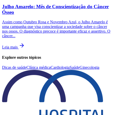
Julho Amarelo: Mês de Conscientização do Câncer
Ósseo
Assim como Outubro Rosa e Novembro Azul, o Julho Amarelo é
uma campanha que visa conscientizar a sociedade sobre o câncer
nos ossos. O diagnóstico precoce é importante eficaz e assertivo. O
câncer...
arrow_forward
Leia mais
Explore outros tópicos
Dicas de saúde
Clínica médica
Cardiologia
Saúde
Ginecologia