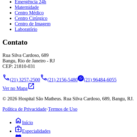
Emergência 24h
Maternidade
Centro Médico
Centro Cirúrgico
Centro de Imagem
Laboratório
Contato
Rua Silva Cardoso, 689
Bangu, Rio de Janeiro - RJ
CEP: 21810-031
call
call
(21) 3257-2500
(21) 2156-5480
(21) 96484-6055
open_in_new
Ver no Mapa
©
2026
Hospital São Matheus. Rua Silva Cardoso, 689, Bangu, RJ.
Política de Privacidade
·
Termos de Uso
home
Início
medical_services
Especialidades