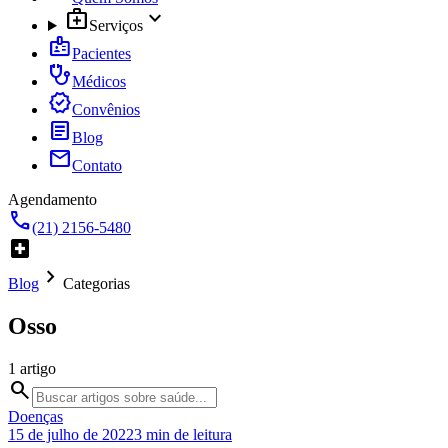
medical_services
expand_more
Serviços
badge
Pacientes
stethoscope
Médicos
verified
Convênios
article
Blog
mail
Contato
Agendamento
call
(21) 2156-5480
local_hospital
chevron_right
Blog
Categorias
Osso
1
artigo
search
Doenças
15 de julho de 2022
3
min de leitura