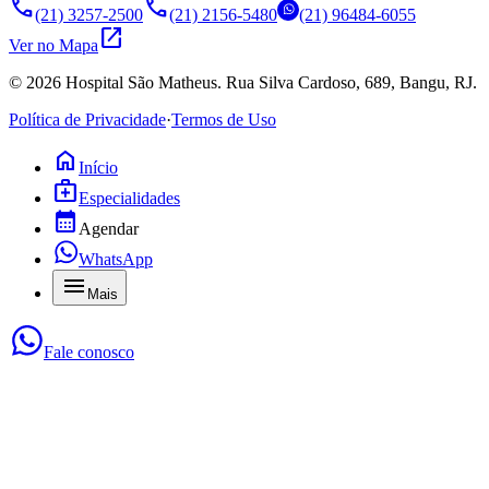
call
call
(21) 3257-2500
(21) 2156-5480
(21) 96484-6055
open_in_new
Ver no Mapa
©
2026
Hospital São Matheus. Rua Silva Cardoso, 689, Bangu, RJ.
Política de Privacidade
·
Termos de Uso
home
Início
medical_services
Especialidades
calendar_month
Agendar
WhatsApp
menu
Mais
Fale conosco