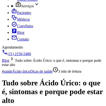
medical_services
expand_more
Serviços
badge
Pacientes
stethoscope
Médicos
verified
Convênios
article
Blog
mail
Contato
Agendamento
call
(21) 2156-5480
chevron_right
Blog
Tudo sobre Ácido Úrico: o que é, sintomas e porque pode
estar alto
schedule
#saúde
Ácido úrico
Dicas de saúde
3
min de leitura
Tudo sobre Ácido Úrico: o que
é, sintomas e porque pode estar
alto