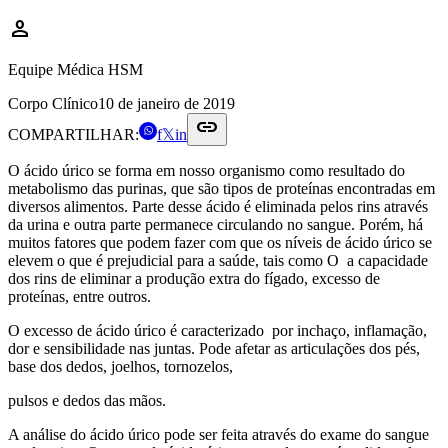
person
Equipe Médica HSM
Corpo Clínico
10 de janeiro de 2019
link
COMPARTILHAR:
f
𝕏
in
O ácido úrico se forma em nosso organismo como resultado do
metabolismo das purinas, que são tipos de proteínas encontradas em
diversos alimentos. Parte desse ácido é eliminada pelos rins através
da urina e outra parte permanece circulando no sangue. Porém, há
muitos fatores que podem fazer com que os níveis de ácido úrico se
elevem o que é prejudicial para a saúde, tais como O a capacidade
dos rins de eliminar a produção extra do fígado, excesso de
proteínas, entre outros.
O excesso de ácido úrico é caracterizado por inchaço, inflamação,
dor e sensibilidade nas juntas. Pode afetar as articulações dos pés,
base dos dedos, joelhos, tornozelos,
pulsos e dedos das mãos.
A análise do ácido úrico pode ser feita através do exame do sangue