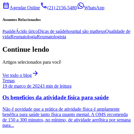
calendar_month
call
Agendar Online
(21) 2156-5480
WhatsApp
Assuntos Relacionados
#saúde
Ácido úrico
Dicas de saúde
hospital são matheus
Qualidade de
vida
Reumatologia
Reumatologista
Continue lendo
Artigos selecionados para você
arrow_forward
Ver todo o blog
Temas
19 de março de 2024
3
min de leitura
Os benefícios da atividade física para saúde
Não é novidade que a prática de atividade física é amplamente
benéfica para saúde tanto física quanto mental. A OMS recomenda
de 150 a 300 minutos, no mínimo, de atividade aeróbica por semana
para...