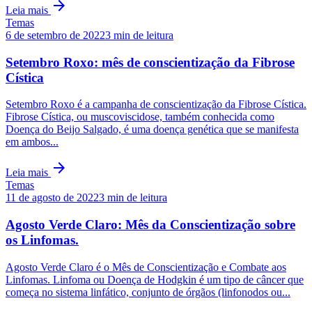
arrow_forward
Leia mais
Temas
6 de setembro de 2022
3
min de leitura
Setembro Roxo: mês de conscientização da Fibrose
Cística
Setembro Roxo é a campanha de conscientização da Fibrose Cística.
Fibrose Cística, ou muscoviscidose, também conhecida como
Doença do Beijo Salgado, é uma doença genética que se manifesta
em ambos...
arrow_forward
Leia mais
Temas
11 de agosto de 2022
3
min de leitura
Agosto Verde Claro: Mês da Conscientização sobre
os Linfomas.
Agosto Verde Claro é o Mês de Conscientização e Combate aos
Linfomas. Linfoma ou Doença de Hodgkin é um tipo de câncer que
começa no sistema linfático, conjunto de órgãos (linfonodos ou...