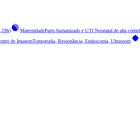
h–19h)
Maternidade
Parto humanizado e UTI Neonatal de alta comp
entro de Imagem
Tomografia, Ressonância, Endoscopia, Ultrassom