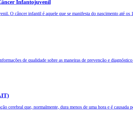
âncer Infantojuvenil
il. O câncer infantil é aquele que se manifesta do nascimento até os 14 
rmações de qualidade sobre as maneiras de prevenção e diagnóstico pr
AIT)
nção cerebral que, normalmente, dura menos de uma hora e é causada p