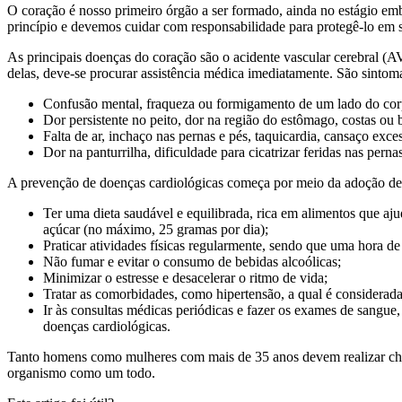
O coração é nosso primeiro órgão a ser formado, ainda no estágio em
princípio e devemos cuidar com responsabilidade para protegê-lo em s
As principais doenças do coração são o acidente vascular cerebral (AVC
delas, deve-se procurar assistência médica imediatamente. São sinto
Confusão mental, fraqueza ou formigamento de um lado do corpo
Dor persistente no peito, dor na região do estômago, costas ou b
Falta de ar, inchaço nas pernas e pés, taquicardia, cansaço exces
Dor na panturrilha, dificuldade para cicatrizar feridas nas perna
A prevenção de doenças cardiológicas começa por meio da adoção de 
Ter uma dieta saudável e equilibrada, rica em alimentos que aj
açúcar (no máximo, 25 gramas por dia);
Praticar atividades físicas regularmente, sendo que uma hora de
Não fumar e evitar o consumo de bebidas alcoólicas;
Minimizar o estresse e desacelerar o ritmo de vida;
Tratar as comorbidades, como hipertensão, a qual é considerad
Ir às consultas médicas periódicas e fazer os exames de sangue, 
doenças cardiológicas.
Tanto homens como mulheres com mais de 35 anos devem realizar che
organismo como um todo.