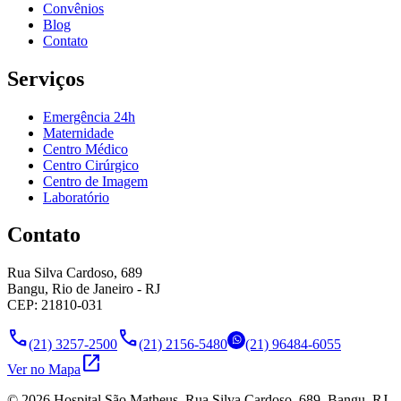
Convênios
Blog
Contato
Serviços
Emergência 24h
Maternidade
Centro Médico
Centro Cirúrgico
Centro de Imagem
Laboratório
Contato
Rua Silva Cardoso, 689
Bangu, Rio de Janeiro - RJ
CEP: 21810-031
call
call
(21) 3257-2500
(21) 2156-5480
(21) 96484-6055
open_in_new
Ver no Mapa
©
2026
Hospital São Matheus. Rua Silva Cardoso, 689, Bangu, RJ.