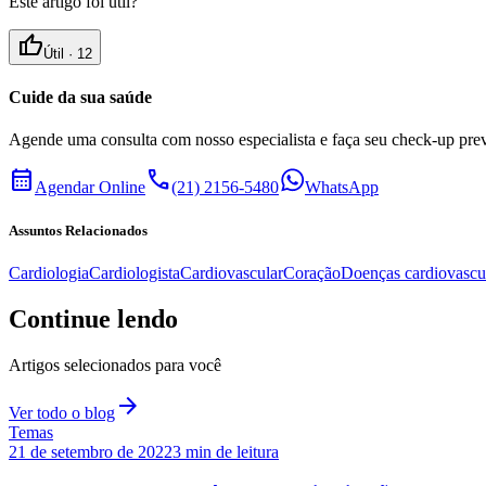
Este artigo foi útil?
thumb_up
Útil ·
12
Cuide da sua saúde
Agende uma consulta com nosso especialista e faça seu check-up pre
calendar_month
call
Agendar Online
(21) 2156-5480
WhatsApp
Assuntos Relacionados
Cardiologia
Cardiologista
Cardiovascular
Coração
Doenças cardiovascu
Continue lendo
Artigos selecionados para você
arrow_forward
Ver todo o blog
Temas
21 de setembro de 2022
3
min de leitura