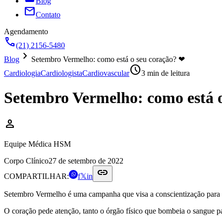
Blog
mail
Contato
Agendamento
call
(21) 2156-5480
chevron_right
Blog
Setembro Vermelho: como está o seu coração? ❤
schedule
Cardiologia
Cardiologista
Cardiovascular
3
min de leitura
Setembro Vermelho: como está 
person
Equipe Médica HSM
Corpo Clínico
27 de setembro de 2022
link
COMPARTILHAR:
f
𝕏
in
Setembro Vermelho é uma campanha que visa a conscientização para o
O coração pede atenção, tanto o órgão físico que bombeia o sangue p