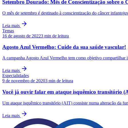
Setembro Dourado: Mês de Conscientização sobre o C
O mês de setembro é destinado à conscientização do câncer infantojuven
arrow_forward
Leia mais
Temas
16 de agosto de 2022
3
min de leitura
Agosto Azul Vermelho: Cuide da sua saúde vascular!
A campanha Agosto Azul Vermelho tem como objetivo compartilhar info
arrow_forward
Leia mais
Especialidades
9 de novembro de 2020
3
min de leitura
Você já ouvir falar em ataque isquêmico transitório (
Um ataque isquêmico transitório (AIT) consiste numa alteração da fu
arrow_forward
Leia mais