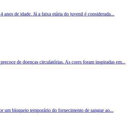
anos de idade. Já a faixa etária do juvenil é considerada...
ecoce de doenças circulatórias. As cores foram inspiradas em...
or um bloqueio temporário do fornecimento de sangue ao...