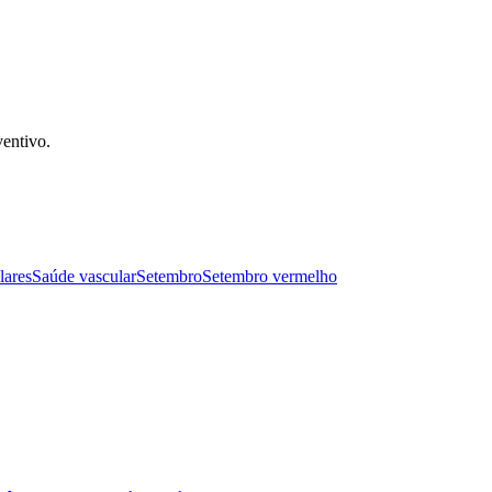
ventivo.
lares
Saúde vascular
Setembro
Setembro vermelho