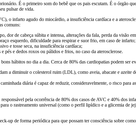
brionário. É o primeiro som do bebê que os pais escutam. É o órgão qu
eu pulsar de vida.
), o infarto agudo do miocárdio, a insuficiência cardíaca e a ateroscle
mas comuns:
, dor de cabeça súbita e intensa, alterações da fala, perda da visão 
raço esquerdo, dificuldade para respirar e suor frio, em caso de infarto;
sivo e tosse seca, na insuficiência cardíaca;
s e pés e dedos roxos ou pálidos e frios, no caso da aterosclerose.
bons hábitos no dia a dia. Cerca de 80% das cardiopatias podem ser e
udam a diminuir o colesterol ruim (LDL), como aveia, abacate e azeite d
 caminhada diária é capaz de reduzir, consideravelmente, o risco para a
a responsável pela ocorrência de 80% dos casos de AVC e 40% dos infa
para o rastreamento universal (como o perfil lipídico e a glicemia de j
ck-up de forma periódica para que possam ter consciência sobre como