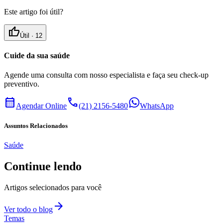
Este artigo foi útil?
thumb_up
Útil ·
12
Cuide da sua saúde
Agende uma consulta com nosso especialista e faça seu check-up
preventivo.
calendar_month
call
Agendar Online
(21) 2156-5480
WhatsApp
Assuntos Relacionados
Saúde
Continue lendo
Artigos selecionados para você
arrow_forward
Ver todo o blog
Temas