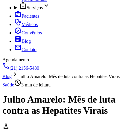
medical_services
expand_more
Serviços
badge
Pacientes
stethoscope
Médicos
verified
Convênios
article
Blog
mail
Contato
Agendamento
call
(21) 2156-5480
chevron_right
Blog
Julho Amarelo: Mês de luta contra as Hepatites Virais
schedule
Saúde
3
min de leitura
Julho Amarelo: Mês de luta
contra as Hepatites Virais
person