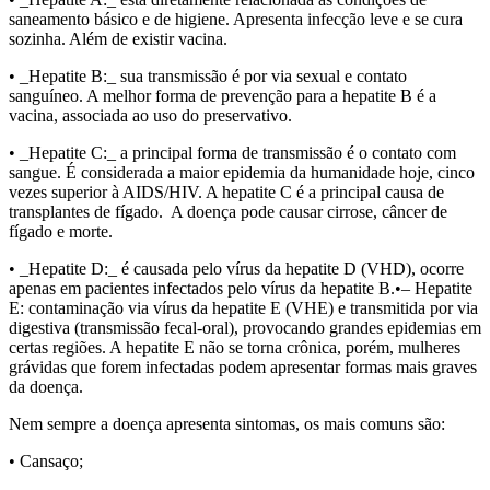
saneamento básico e de higiene. Apresenta infecção leve e se cura
sozinha. Além de existir vacina.
• _Hepatite B:_ sua transmissão é por via sexual e contato
sanguíneo. A melhor forma de prevenção para a hepatite B é a
vacina, associada ao uso do preservativo.
• _Hepatite C:_ a principal forma de transmissão é o contato com
sangue. É considerada a maior epidemia da humanidade hoje, cinco
vezes superior à AIDS/HIV. A hepatite C é a principal causa de
transplantes de fígado. A doença pode causar cirrose, câncer de
fígado e morte.
• _Hepatite D:_ é causada pelo vírus da hepatite D (VHD), ocorre
apenas em pacientes infectados pelo vírus da hepatite B.•– Hepatite
E: contaminação via vírus da hepatite E (VHE) e transmitida por via
digestiva (transmissão fecal-oral), provocando grandes epidemias em
certas regiões. A hepatite E não se torna crônica, porém, mulheres
grávidas que forem infectadas podem apresentar formas mais graves
da doença.
Nem sempre a doença apresenta sintomas, os mais comuns são:
• Cansaço;