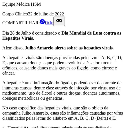
Equipe Médica HSM
Corpo Clínico
22 de julho de 2022
link
COMPARTILHAR:
f
𝕏
in
Dia 28 de Julho é considerado o
Dia Mundial de Luta contra as
Hepatites Virais
.
Além disso,
Julho Amarelo
alerta sobre as hepatites virais.
As hepatites virais são doenças provocadas pelos vírus A, B, C, D,
E, que causam doenças que podem evoluir e até se tornarem
crônicas, causando danos mais graves ao fígado, como cirrose e
câncer.
A hepatite é uma inflamação do fígado, podendo ser decorrente de
inúmeras causas, dentre elas: através de infecção por vírus, uso de
medicamento, uso de álcool e outras drogas, doenças autoimunes,
doenças metabólicas ou genéticas.
No caso específico das hepatites virais, que são o objeto da
campanha Julho Amarelo, estas são inflamações causadas por vírus
classificados pelas letras do alfabeto em A, B, C, D (Delta) e E.
• _Hepatite A:_ está diretamente relacionada às condições de