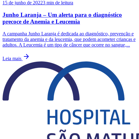
15 de junho de 2022
3
min de leitura
Junho Laranja – Um alerta para o diagnóstico
precoce de Anemia e Leucemia
A campanha Junho Laranja é dedicada ao diagnóstico, prevenção e
tratamento da anemia e da leucemia, que podem acometer crianças e
adultos. A Leucemia é um tipo de câncer que ocorre no sangue,...
arrow_forward
Leia mais