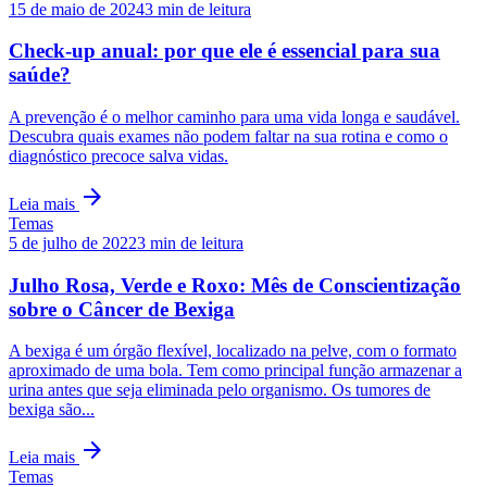
15 de maio de 2024
3
min de leitura
Check-up anual: por que ele é essencial para sua
saúde?
A prevenção é o melhor caminho para uma vida longa e saudável.
Descubra quais exames não podem faltar na sua rotina e como o
diagnóstico precoce salva vidas.
arrow_forward
Leia mais
Temas
5 de julho de 2022
3
min de leitura
Julho Rosa, Verde e Roxo: Mês de Conscientização
sobre o Câncer de Bexiga
A bexiga é um órgão flexível, localizado na pelve, com o formato
aproximado de uma bola. Tem como principal função armazenar a
urina antes que seja eliminada pelo organismo. Os tumores de
bexiga são...
arrow_forward
Leia mais
Temas