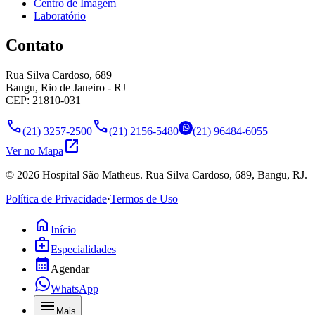
Centro de Imagem
Laboratório
Contato
Rua Silva Cardoso, 689
Bangu, Rio de Janeiro - RJ
CEP: 21810-031
call
call
(21) 3257-2500
(21) 2156-5480
(21) 96484-6055
open_in_new
Ver no Mapa
©
2026
Hospital São Matheus. Rua Silva Cardoso, 689, Bangu, RJ.
Política de Privacidade
·
Termos de Uso
home
Início
medical_services
Especialidades
calendar_month
Agendar
WhatsApp
menu
Mais